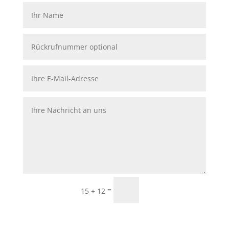
Senden
=
15 + 12